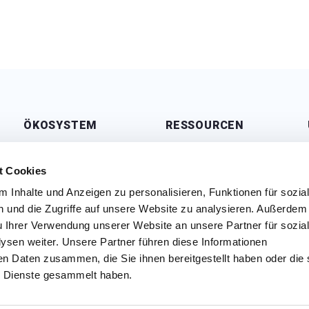
ÖKOSYSTEM
RESSOURCEN
Virtueller Empfänger
Erste Schritte
Alarmmanagement
Dokumentation
t Cookies
Smart Hub
Helpdesk
 Inhalte und Anzeigen zu personalisieren, Funktionen für sozia
 und die Zugriffe auf unsere Website zu analysieren. Außerdem
Marktplatz
API-Dokumentation
u Ihrer Verwendung unserer Website an unsere Partner für sozia
Analytik
Status
sen weiter. Unsere Partner führen diese Informationen
Partner
Veröffentlichungen
en Daten zusammen, die Sie ihnen bereitgestellt haben oder die 
 Dienste gesammelt haben.
mmungen
Legal