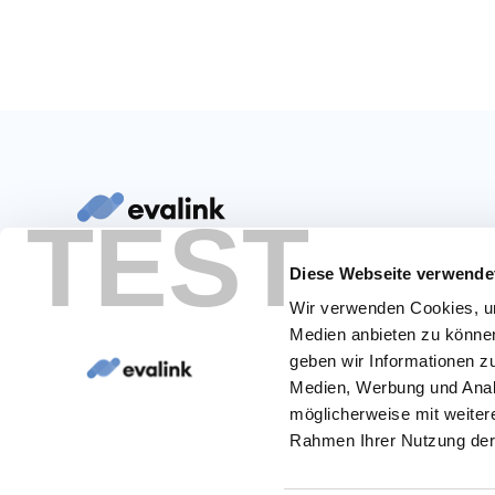
TEST
Sicherheit automatisiert mit Leidenschaft
Diese Webseite verwende
Wir verwenden Cookies, um
Medien anbieten zu können
geben wir Informationen z
Medien, Werbung und Analy
möglicherweise mit weiter
Rahmen Ihrer Nutzung der
Bedingungen und Konditionen
Cookies verwalten
Datenschutzbesti