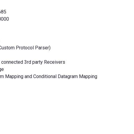
685
8000
s
Custom Protocol Parser)
 connected 3rd party Receivers
ge
am Mapping and Conditional Datagram Mapping