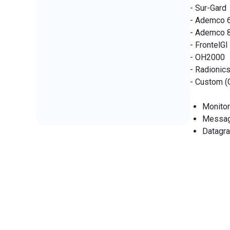
- Sur-Gard
- Ademco 
- Ademco 
- FrontelGI
- OH2000
- Radionic
- Custom (
Monitor
Messa
Datagr