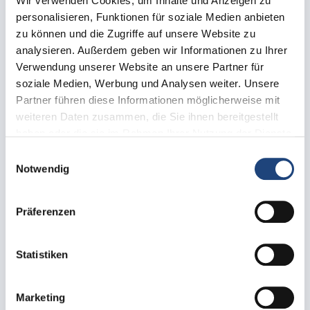
Ihr Weg zum Wachstum
Wir verwenden Cookies, um Inhalte und Anzeigen zu
personalisieren, Funktionen für soziale Medien anbieten
zu können und die Zugriffe auf unsere Website zu
Werden Sie ein maßgeschneidertes
analysieren. Außerdem geben wir Informationen zu Ihrer
Überwachungszentrum
Verwendung unserer Website an unsere Partner für
Ermächtigen Sie sowohl Bediener als auch Kunden
soziale Medien, Werbung und Analysen weiter. Unsere
und etablieren Sie Ihre Position als innovativer
Partner führen diese Informationen möglicherweise mit
Marktführer in der Branche.
weiteren Daten zusammen, die Sie ihnen bereitgestellt
haben oder die sie im Rahmen Ihrer Nutzung der Dienste
Verbessern Sie Ihre Abläufe
gesammelt haben.
Einwilligungsauswahl
Tauchen Sie tief in Ihre Abläufe ein, um präzise
Notwendig
Verbesserungen und Optimierungen vorzunehmen.
Generieren Sie wiederkehrende Einnahmen
Präferenzen
Erzielen Sie wiederkehrende Einnahmen und erreichen
Sie neue Märkte, indem Sie evalink analytics-as-a-
Statistiken
Service anbieten.
Kundenzufriedenheit und Loyalität stärken
Marketing