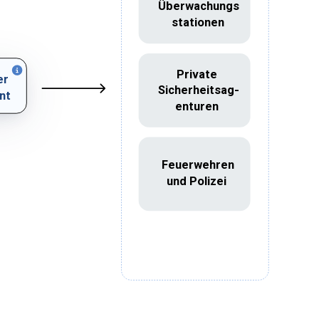
Überwachungs
stationen
Private
er
Sicherheitsag-
nt
enturen
Feuerwehren
und Polizei