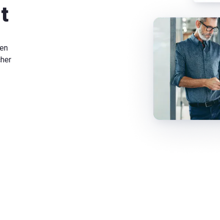
t
len
cher