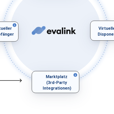
tueller
Virtuell
fänger
Dispone
Marktplatz
(3rd-Party
Integrationen)