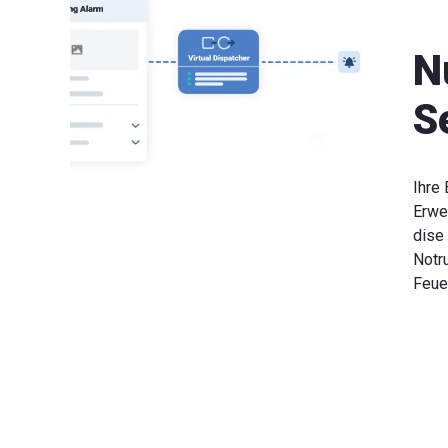
N
S
Ihre 
Erwei
dise 
Notru
Feue