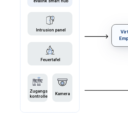
evalink smart hub
Intrusion panel
Vir
Emp
Feuertafel
Zugangs
Kamera
kontrolle