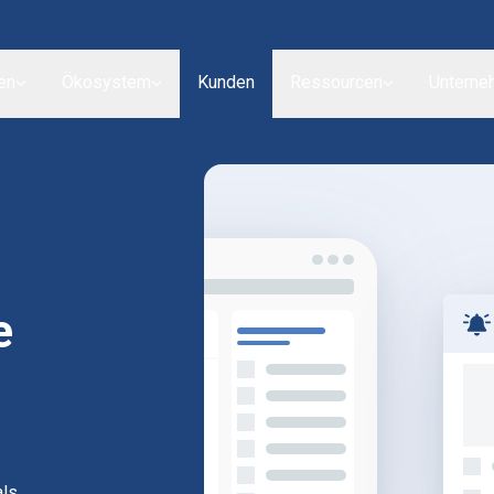
en
Ökosystem
Kunden
Ressourcen
Unterne
me
als